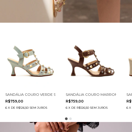
SANDÁLIA COURO VERDE SALTO MÉDIO CECCONELLO 3031001-2
SANDÁLIA COURO MARROM SALTO 
SA
R$759,00
R$759,00
R$
6
X
DE
R$126,50
SEM JUROS
6
X
DE
R$126,50
SEM JUROS
6
X