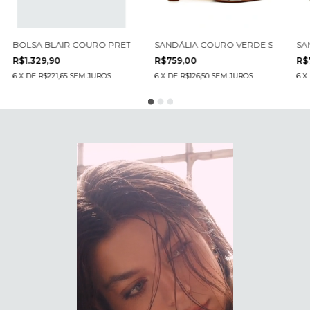
01-3
LTO MÉDIO CECCONELLO 3006002-2
BOLSA BLAIR COURO PRETO CECCONELLO C2518-A-1
SANDÁLIA COURO VERDE SALTO MÉ
SA
R$1.329,90
R$759,00
R$
6
X
DE
R$221,65
SEM JUROS
6
X
DE
R$126,50
SEM JUROS
6
X